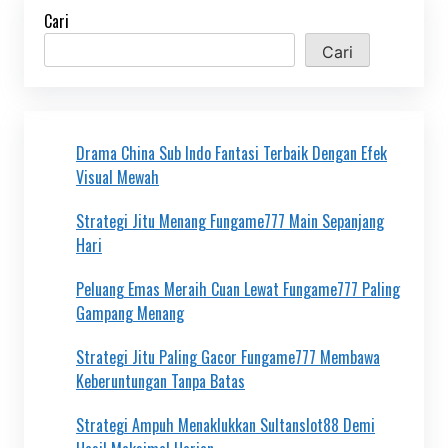
Cari
Cari
Drama China Sub Indo Fantasi Terbaik Dengan Efek
Visual Mewah
Strategi Jitu Menang Fungame777 Main Sepanjang
Hari
Peluang Emas Meraih Cuan Lewat Fungame777 Paling
Gampang Menang
Strategi Jitu Paling Gacor Fungame777 Membawa
Keberuntungan Tanpa Batas
Strategi Ampuh Menaklukkan Sultanslot88 Demi