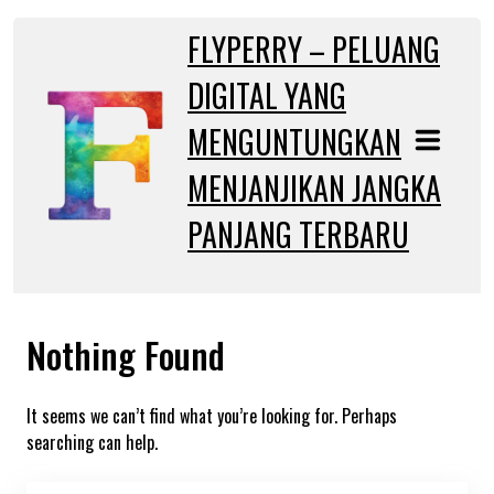
Skip
to
FLYPERRY – PELUANG
content
DIGITAL YANG
MENGUNTUNGKAN
MENJANJIKAN JANGKA
PANJANG TERBARU
Nothing Found
It seems we can’t find what you’re looking for. Perhaps
searching can help.