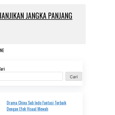
JANJIKAN JANGKA PANJANG
INE
Cari
Cari
Drama China Sub Indo Fantasi Terbaik
Dengan Efek Visual Mewah