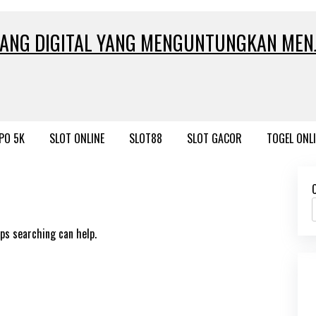
UANG DIGITAL YANG MENGUNTUNGKAN MEN
PO 5K
SLOT ONLINE
SLOT88
SLOT GACOR
TOGEL ONL
aps searching can help.