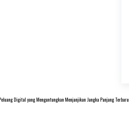
eluang Digital yang Menguntungkan Menjanjikan Jangka Panjang Terbaru. 