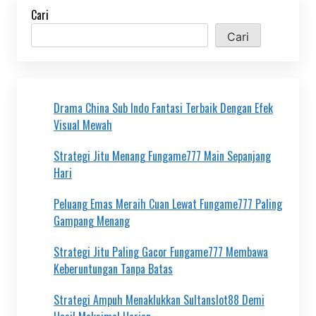
Cari
Cari
Drama China Sub Indo Fantasi Terbaik Dengan Efek
Visual Mewah
Strategi Jitu Menang Fungame777 Main Sepanjang
Hari
Peluang Emas Meraih Cuan Lewat Fungame777 Paling
Gampang Menang
Strategi Jitu Paling Gacor Fungame777 Membawa
Keberuntungan Tanpa Batas
Strategi Ampuh Menaklukkan Sultanslot88 Demi